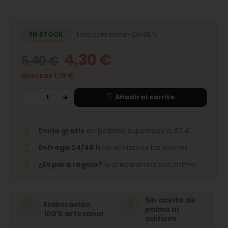
EN STOCK
Listo para enviar-24/48 h
El
El
4,30
€
5,40
€
precio
precio
Ahorras
1,10
€
original
actual
Añadir al carrito
era:
es:
5,40 €.
4,30 €.
Envío gratis
en pedidos superiores a 40 €
Entrega 24/48 h
no enviamos los viernes
¿Es para regalo?
lo preparamos con mimo
Sin aceite de
Elaboración
palma ni
100% artesanal
aditivos