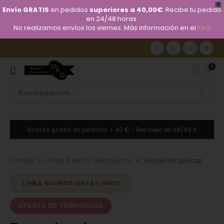
X
Envío GRATIS
en pedidos
superiores a 40,00€
. Recibe tu pedido
en 24/48 horas.
No realizamos envíos los viernes. Más información en el
FAQ
0
Envíos gratis
en pedidos + 40 € - Recíbelo en 24/48 h
»
»
Tienda
Línea Buenos Desayunos
Tortos de azúcar
LÍNEA BUENOS DESAYUNOS
OFERTA DE TEMPORADA