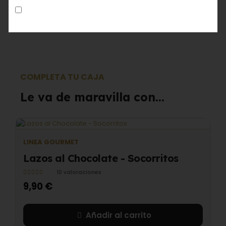
Acepto la
política de privacidad
COMPLETA TU CAJA
Le va de maravilla con...
LINEA GOURMET
Lazos al Chocolate - Socorritos
10 valoraciones
Valorado con
5.00
de 5
9,90
€
Añadir al carrito