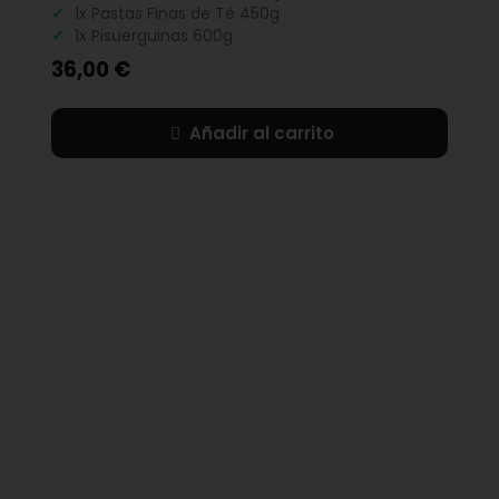
1x Pastas Finas de Té 450g
1x Pisuerguinas 600g
36,00
€
Añadir al carrito
O
P
3