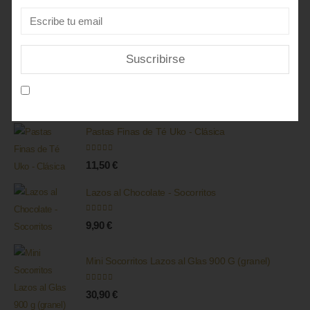
Pastas Finas de Té Uko - Color
5.00
out of 5
11,50
€
Mini Socorritos al Glas
Acepto la
política de privacidad
5.00
out of 5
9,35
€
Pastas Finas de Té Uko - Clásica
5.00
out of 5
11,50
€
Lazos al Chocolate - Socorritos
5.00
out of 5
9,90
€
Mini Socorritos Lazos al Glas 900 G (granel)
5.00
out of 5
30,90
€