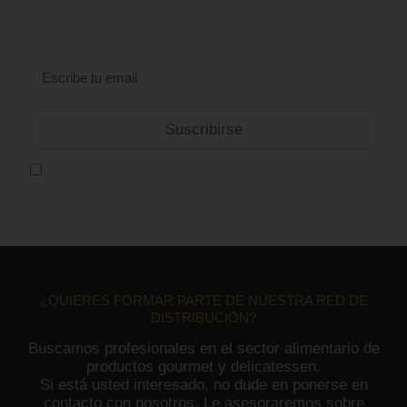
Suscríbete al boletín gratuito de Pastas UKO y te
avisaremos directamente en tu email.
Acepto la
política de privacidad
¿QUIERES FORMAR PARTE DE NUESTRA RED DE
DISTRIBUCIÓN?
Buscamos profesionales en el sector alimentario de
productos gourmet y delicatessen.
Si está usted interesado, no dude en ponerse en
contacto con nosotros. Le asesoraremos sobre