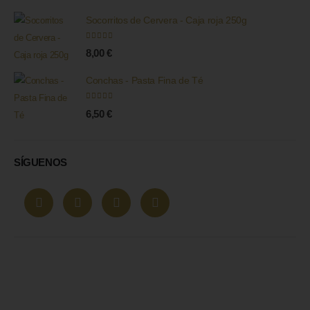
Socorritos de Cervera - Caja roja 250g
5.00
out of 5
8,00
€
Conchas - Pasta Fina de Té
4.75
out of 5
6,50
€
SÍGUENOS
10% de descuento
¿Quieres enterarte de las últimas novedades?