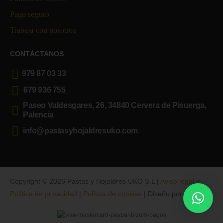
Pago seguro
Trabaja con nosotros
CONTÁCTANOS
979 87 03 33
679 936 755
Paseo Valdesgares, 26, 34840 Cervera de Pisuerga,
Palencia
info@pastasyhojaldresuko.com
Copyright © 2026 Pastas y Hojaldres UKO S.L |
Aviso legal y
Política de privacidad
|
Política de cookies
| Diseño por
Mimedu
.