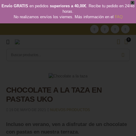
X
Envío GRATIS
en pedidos
superiores a 40,00€
. Recibe tu pedido en 24/48
horas.
No realizamos envíos los viernes. Más información en el
FAQ
0
CHOCOLATE A LA TAZA EN
PASTAS UKO
19 DE MAYO DE 2021
NUEVOS PRODUCTOS
Incluso en verano, ven a disfrutar de un chocolate
con pastas en nuestra terraza.